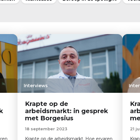
Interviews
Inte
Krapte op de
Kr
k
arbeidsmarkt: in gesprek
ar
met Borgesius
me
18 september 2023
21 j
aren
Krapte op de arbeidsmarkt. Hoe ervaren
Krap