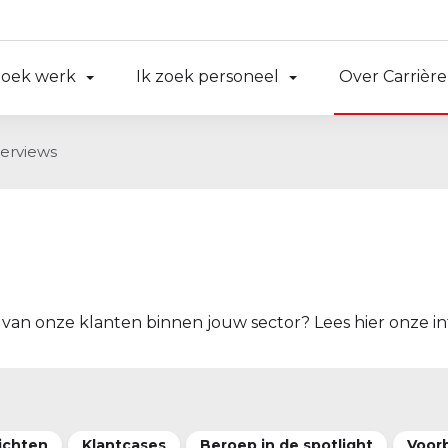
zoek werk
Ik zoek personeel
Over Carrière
terviews
 van onze klanten binnen jouw sector? Lees hier onze in
ichten
Klantcases
Beroep in de spotlight
Voorb