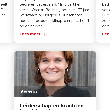
deelt
bedrijven dat eigenlijk? In dit artikel
bedri
 E-
vertelt Osman Bozkurt, inmiddels 33 jaar
vert
j de
werkzaam bij Borgesius Bunschoten,
Fulf
hoe de arbeidsmarktkrapte impact heeft
zoek
op de bakkerij.
erva
Lees meer
Lee
Interviews
Leiderschap en krachten