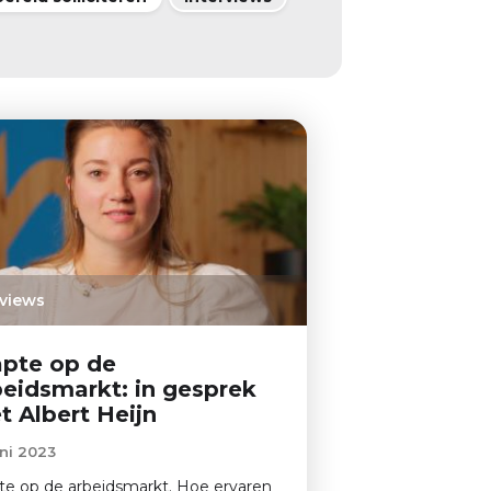
rviews
apte op de
beidsmarkt: in gesprek
t Albert Heijn
uni 2023
te op de arbeidsmarkt. Hoe ervaren