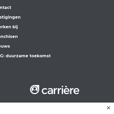
ntact
stigingen
rken bij
anchisen
euws
G: duurzame toekomst
×