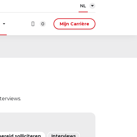
NL
0
Mijn Carrière
terviews.
ereid solliciteren
Interviews