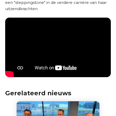
een "steppingstone" in de verdere carrière van haar
uitzendkrachten.
Gerelateerd nieuws