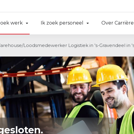
zoek werk
Ik zoek personeel
Over Carrière
arehouse/Loodsmedewerker Logistiek in 's-Gravendeel in '
gesloten.