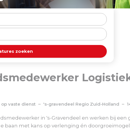
atures zoeken
medewerker Logistiek 
t op vaste dienst
's-gravendeel
Regio
Zuid-Holland
1
loodsmedewerker in 's-Gravendeel en werken bij een
ltime baan met kans op verlenging én doorgroeimogel