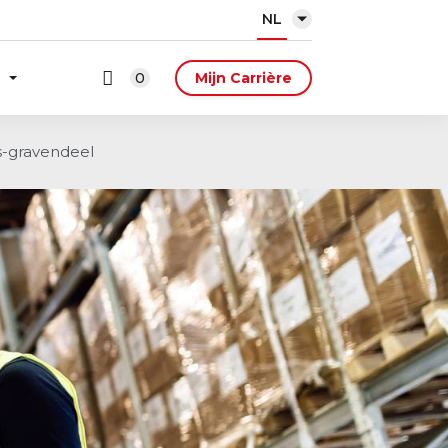
NL
0
Mijn Carrière
s-gravendeel