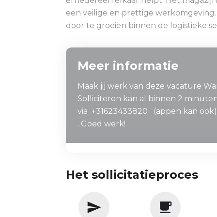
en iedereen elkaar helpt. Het magazijn
een veilige en prettige werkomgeving. 
door te groeien binnen de logistieke se
Meer informatie
Maak jij werk van deze vacature W
Solliciteren kan al binnen 2 minut
via +31623433820 (appen kan ook
. Goed werk!
Het sollicitatieproces