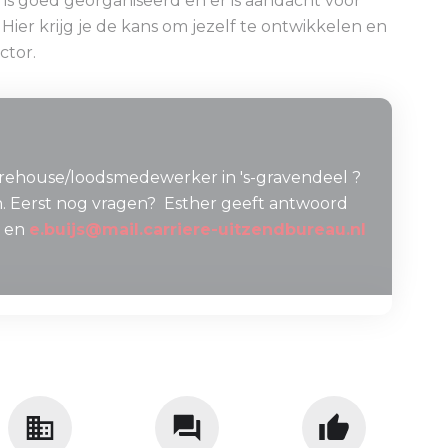
 is goed georganiseerd en er is aandacht voor
Hier krijg je de kans om jezelf te ontwikkelen en
ctor.
arehouse/loodsmedewerker in 's-gravendeel ?
en. Eerst nog vragen? Esther geeft antwoord
) en
e.buijs@mail.carriere-uitzendbureau.nl