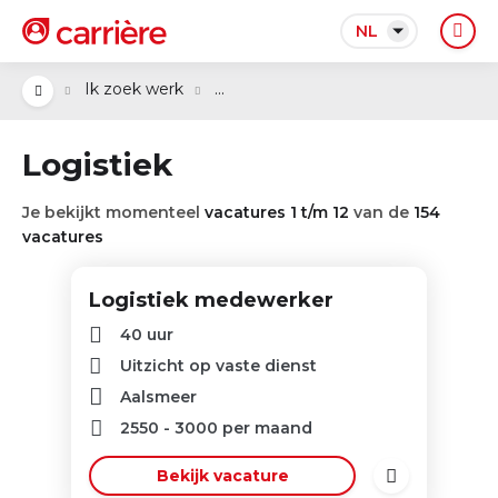
NL
...
Ik zoek werk
Logistiek
Je bekijkt momenteel
vacatures 1 t/m 12
van de
154
vacatures
Logistiek medewerker
40 uur
Uitzicht op vaste dienst
Aalsmeer
2550
-
3000
per maand
Bekijk vacature