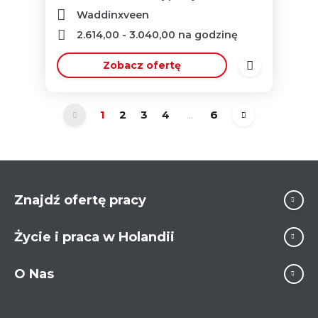
Waddinxveen
2.614,00
-
3.040,00
na godzinę
Zobacz ofertę
1
2
3
4
...
6
Znajdź ofertę pracy
Życie i praca w Holandii
O Nas