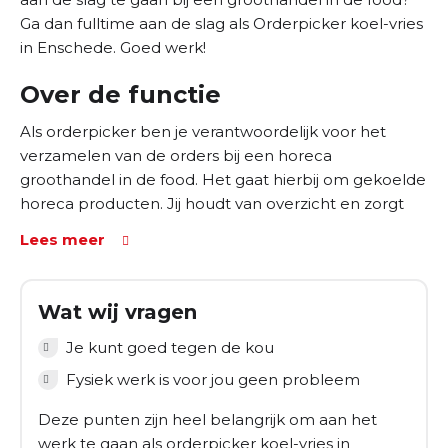
Ga dan fulltime aan de slag als Orderpicker koel-vries
in Enschede. Goed werk!
Over de functie
Als orderpicker ben je verantwoordelijk voor het
verzamelen van de orders bij een horeca
groothandel in de food. Het gaat hierbij om gekoelde
horeca producten. Jij houdt van overzicht en zorgt
ervoor dat:
Lees meer
Alles netjes wordt gesorteerd
De orders worden gescand
Wat wij vragen
Dit alles doe je samen met een aantal collega´s.
Je kunt goed tegen de kou
Jullie zorgen voor orde en netheid in het magazijn.
Fysiek werk is voor jou geen probleem
Dit doe je allemaal ook regelmatig met een
elektrische palletwagen.
Deze punten zijn heel belangrijk om aan het
werk te gaan als orderpicker koel-vries in