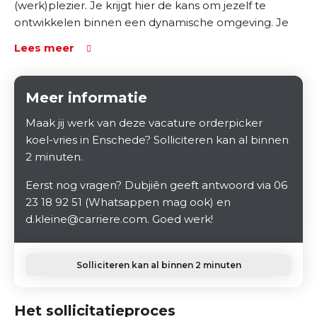
(werk)plezier. Je krijgt hier de kans om jezelf te
ontwikkelen binnen een dynamische omgeving. Je
wordt omringd door leuke collega's die er samen
Lees meer
met jou iedere dag opnieuw voor zorgen dat alle
orders voor die dag worden verzameld.
Meer informatie
Maak jij werk van deze vacature orderpicker
koel-vries in Enschede? Solliciteren kan al binnen
2 minuten.
Eerst nog vragen? Dubjiên geeft antwoord via 06
23 18 92 51 (Whatsappen mag ook) en
d.kleine@carriere.com. Goed werk!
Solliciteren kan al binnen 2 minuten
Het sollicitatieproces