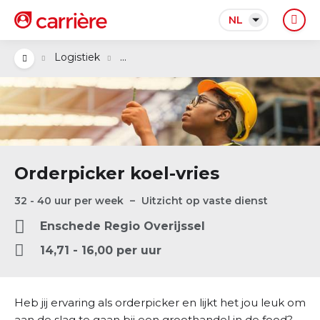
NL
...
Logistiek
Orderpicker koel-vries
32 - 40 uur per week
Uitzicht op vaste dienst
Enschede
Regio
Overijssel
14,71 - 16,00 per uur
Heb jij ervaring als orderpicker en lijkt het jou leuk om
aan de slag te gaan bij een groothandel in de food?