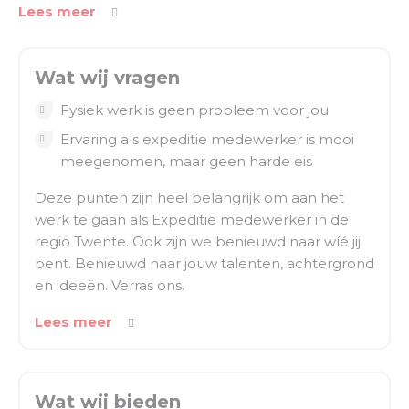
Medewerker expeditie onder andere uit het:
Lees meer
Picken van orders
Laden en lossen van containers
Wat wij vragen
Uitpakken van de producten om ze vervolgens
Fysiek werk is geen probleem voor jou
weer correct terug in het magazijn te zetten
Ervaring als expeditie medewerker is mooi
Verzendklaar maken van de orders
meegenomen, maar geen harde eis
Bijhouden van de magazijnvoorraad en
Deze punten zijn heel belangrijk om aan het
beschikbaarheid
werk te gaan als Expeditie medewerker in de
regio Twente. Ook zijn we benieuwd naar wíé jij
bent. Benieuwd naar jouw talenten, achtergrond
en ideeën. Verras ons.
Lees meer
Wat wij bieden