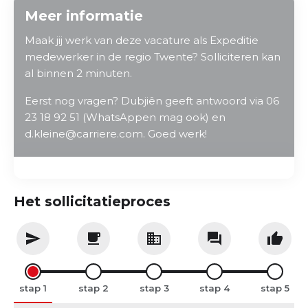
Meer informatie
Maak jij werk van deze vacature als Expeditie
medewerker in de regio Twente? Solliciteren kan
al binnen 2 minuten.
Eerst nog vragen? Dubjiên geeft antwoord via 06
23 18 92 51 (WhatsAppen mag ook) en
d.kleine@carriere.com. Goed werk!
Het sollicitatieproces
stap
stap
stap
stap
stap