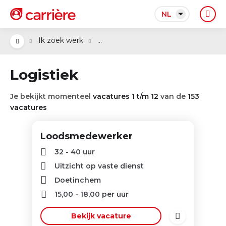
NL
...
Ik zoek werk
Logistiek
Je bekijkt momenteel
vacatures 1 t/m 12
van de
153
vacatures
Loodsmedewerker
32 - 40 uur
Uitzicht op vaste dienst
Doetinchem
15,00
-
18,00
per uur
Bekijk vacature