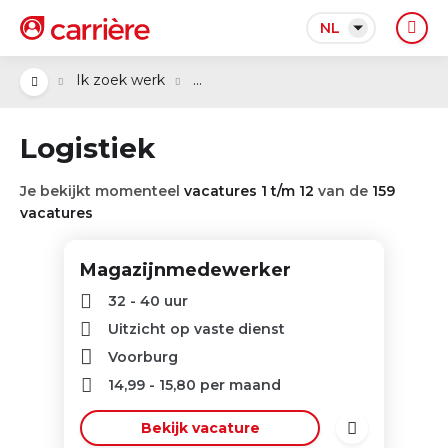
NL
...
Ik zoek werk
Logistiek
Je bekijkt momenteel
vacatures 1 t/m 12
van de
159
vacatures
Magazijnmedewerker
32 - 40 uur
Uitzicht op vaste dienst
Voorburg
14,99
-
15,80
per maand
Bekijk vacature