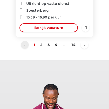
Uitzicht op vaste dienst
Soesterberg
15,39
-
16,90
per uur
Bekijk vacature
1
2
3
4
...
14