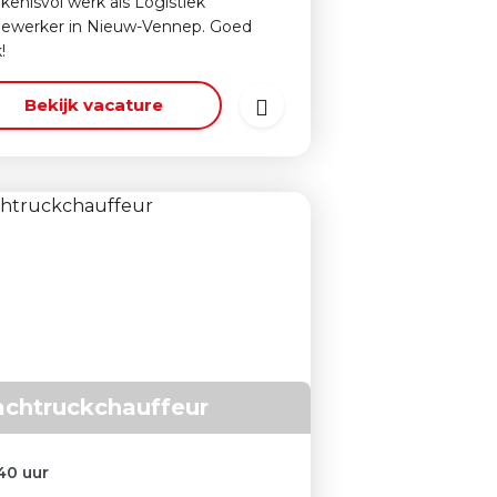
kenisvol werk als Logistiek
ewerker in Nieuw-Vennep. Goed
!
Bekijk vacature
chtruckchauffeur
40 uur