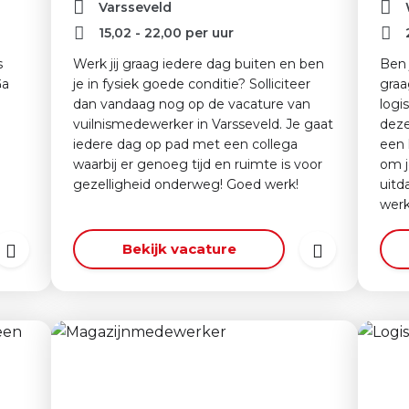
Varsseveld
15,02
-
22,00
per uur
s
Werk jij graag iedere dag buiten en ben
Ben 
Ga
je in fysiek goede conditie? Solliciteer
graa
dan vandaag nog op de vacature van
logi
vuilnismedewerker in Varsseveld. Je gaat
deze
iedere dag op pad met een collega
een 
waarbij er genoeg tijd en ruimte is voor
om j
gezelligheid onderweg! Goed werk!
uitd
werk
Bekijk vacature