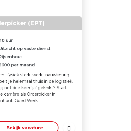
erpicker (EPT)
40 uur
Uitzicht op vaste dienst
Rijsenhout
2600
per maand
ent fysiek sterk, werkt nauwkeurig
oelt je helemaal thuis in de logistiek.
ij net drie keer ‘ja’ geknikt? Start
je carrière als Orderpicker in
enhout. Goed Werk!
Bekijk vacature