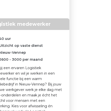
istiek medewerker
40 uur
Uitzicht op vaste dienst
Nieuw-Vennep
2600
-
3000
per maand
jij een ervaren Logistiek
werker en wil je werken in een
iele functie bij een warm
liebedrijf in Nieuw-Vennep? Bij jouw
we werkgever werk je elke dag met
-onderdelen en maak je écht het
chil voor mensen met een
rking. Kies voor afwisseling én