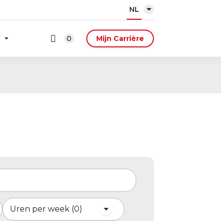
NL
0
Mijn Carrière
Uren per week
0