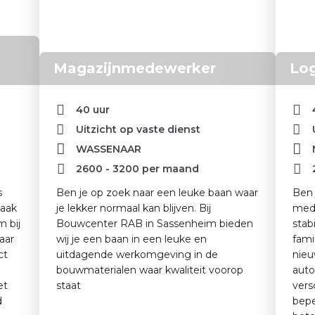
Magazijnmedewerker
Log
40 uur
Uitzicht op vaste dienst
WASSENAAR
2600
-
3200
per maand
s
Ben je op zoek naar een leuke baan waar
Ben 
maak
je lekker normaal kan blijven. Bij
mede
m bij
Bouwcenter RAB in Sassenheim bieden
stab
aar
wij je een baan in een leuke en
fami
ct
uitdagende werkomgeving in de
nieu
bouwmaterialen waar kwaliteit voorop
auto
et
staat
vers
d
bepe