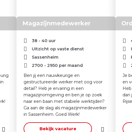
Magazijnmedewerker
Ord
38 - 40 uur
Uitzicht op vaste dienst
Sassenheim
2700
-
2950
per maand
eurig
Ben jij een nauwkeurige en
Je b
in
gestructureerde werker met oog voor
en v
detail? Heb je ervaring in een
Heb j
magazijnomgeving en ben je op zoek
dan 
rk!
naar een baan met stabiele werktijden?
Rijs
Ga aan de slag als magazijnmedewerker
in Sassenheim. Goed Werk!
Bekijk vacature