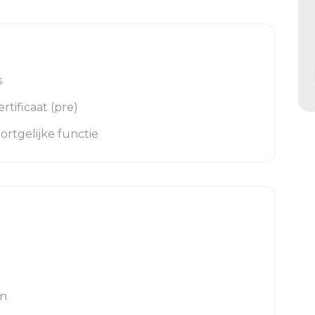
s
tificaat (pre)
oortgelijke functie
en