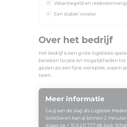
Vakantiegeld en reiskostenver
Een stabiel rooster
Over het bedrijf
Het bedrijf is een grote logistieke spe
bereiken locatie en mogelijkheden tot 
gezien als een fijne werkplek, waarin 
team.
Meer informatie
Ga jij aan de slag als Logistiek Me
Solliciteren kan al binnen 2 minut
graag op + 31 6 211 777 68 (ook Wha