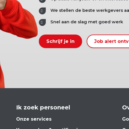
We stellen de beste werkgevers aa
Snel aan de slag met goed werk
Schrijf je in
Job alert ont
Ik zoek personeel
Ov
Onze services
Go