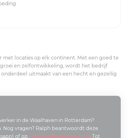
goeding
ler met locaties op elk continent. Met een goed te
groei en zelfontwikkeling, wordt het bedrijf
je onderdeel uitmaakt van een hecht en gezellig
dewerker in de Waalhaven in Rotterdam?
en. Nog vragen? Ralph beantwoordt deze
tsapp) of op
r.dupuis@carriere.com
. Tot