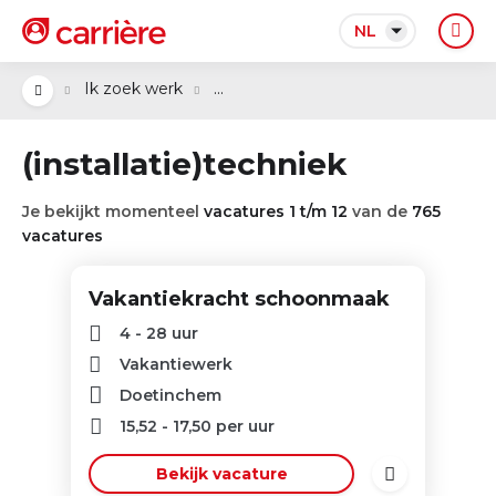
NL
...
Ik zoek werk
(installatie)techniek
Je bekijkt momenteel
vacatures 1 t/m 12
van de
765
vacatures
Vakantiekracht schoonmaak
4 - 28 uur
Vakantiewerk
Doetinchem
15,52
-
17,50
per uur
Bekijk vacature