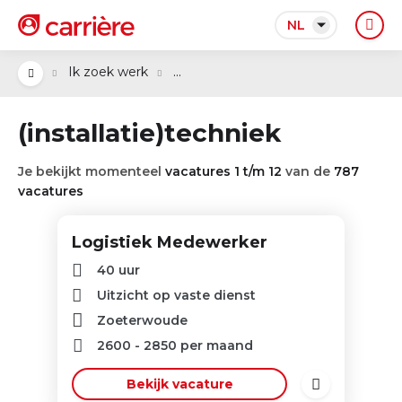
NL
...
Ik zoek werk
(installatie)techniek
Je bekijkt momenteel
vacatures 1 t/m 12
van de
787
vacatures
Logistiek Medewerker
40 uur
Uitzicht op vaste dienst
Zoeterwoude
2600
-
2850
per maand
Bekijk vacature