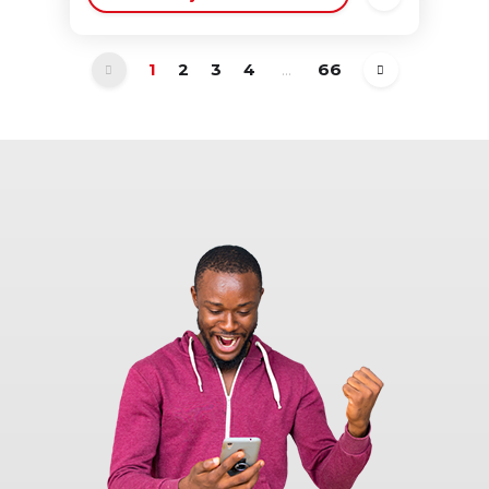
1
2
3
4
...
66