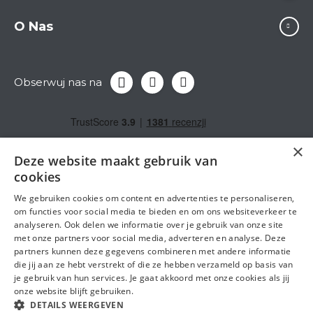
O Nas
Obserwuj nas na
×
Deze website maakt gebruik van
cookies
We gebruiken cookies om content en advertenties te personaliseren,
om functies voor social media te bieden en om ons websiteverkeer te
analyseren. Ook delen we informatie over je gebruik van onze site
met onze partners voor social media, adverteren en analyse. Deze
partners kunnen deze gegevens combineren met andere informatie
die jij aan ze hebt verstrekt of die ze hebben verzameld op basis van
je gebruik van hun services. Je gaat akkoord met onze cookies als jij
Ogólne warunki umowyl
Oświadczenie o ochronie
onze website blijft gebruiken.
DETAILS WEERGEVEN
prywatności