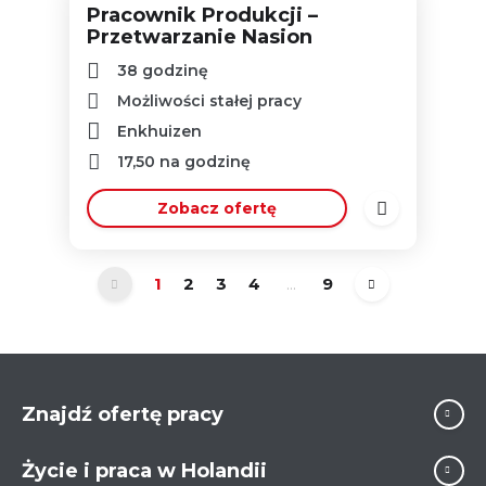
Pracownik Produkcji –
Przetwarzanie Nasion
38 godzinę
Możliwości stałej pracy
Enkhuizen
17,50
na godzinę
Zobacz ofertę
1
2
3
4
...
9
Znajdź ofertę pracy
Życie i praca w Holandii