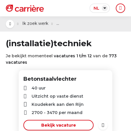
NL
...
Ik zoek werk
(installatie)techniek
Je bekijkt momenteel
vacatures 1 t/m 12
van de
773
vacatures
Betonstaalvlechter
40 uur
Uitzicht op vaste dienst
Koudekerk aan den Rijn
2700
-
3470
per maand
Bekijk vacature