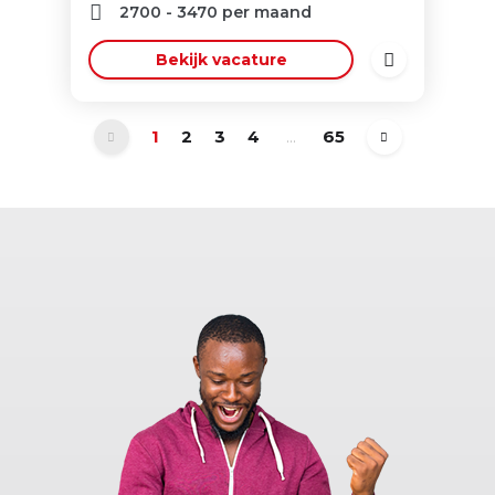
2700
-
3470
per maand
Bekijk vacature
1
2
3
4
...
65