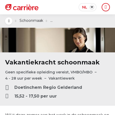
NL
...
Schoonmaak
Vakantiekracht schoonmaak
Geen specifieke opleiding vereist, VMBO/MBO
4 - 28 uur per week
Vakantiewerk
Doetinchem
Regio
Gelderland
15,52 - 17,50 per uur
Wil jij deze zomer aan het werk in de schoonmaak en