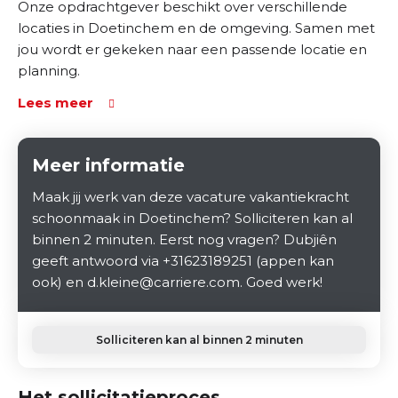
Onze opdrachtgever beschikt over verschillende
locaties in Doetinchem en de omgeving. Samen met
jou wordt er gekeken naar een passende locatie en
planning.
Lees meer
Meer informatie
Maak jij werk van deze vacature vakantiekracht
schoonmaak in Doetinchem? Solliciteren kan al
binnen 2 minuten. Eerst nog vragen? Dubjiên
geeft antwoord via +31623189251 (appen kan
ook) en d.kleine@carriere.com. Goed werk!
Solliciteren kan al binnen 2 minuten
Het sollicitatieproces