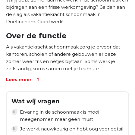
bijdragen aan een frisse werkomgeving? Ga dan aan
de slag als vakantiekracht schoonmaak in
Doetinchem. Goed werk!
Over de functie
Als vakantiekracht schoonmaak zorg je ervoor dat
kantoren, scholen of andere gebouwen er deze
zomer weer fris en netjes bijstaan. Soms werk je
zelfstandig, soms samen met je team. Je
werkzaamheden bestaan uit:
Lees meer
Schoonmaken van kantoren, scholen of andere
locaties in Doetinchem
Wat wij vragen
Stofzuigen, dweilen en prullenbakken legen
Ervaring in de schoonmaak is mooi
Schoonmaken van sanitair
meegenomen maar geen must
Werken volgens de afgesproken hygiënenormen
Je werkt nauwkeurig en hebt oog voor detail
en -procedures