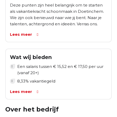
Deze punten zijn heel belangrijk om te starten
De werkdagen zijn van maandag tot en met vrijdag.
als vakantiekracht schoonmaak in Doetinchem.
De tijden zijn mogelijk in de ochtenden, middagen en
We zijn ook benieuwd naar wie jij bent. Naar je
avonden. Op basis van jouw beschikbaarheid kijken
talenten, achtergrond en ideeën. Verras ons.
we naar een passende planning.
Lees meer
Wat wij bieden
Een salaris tussen € 15,52 en € 17,50 per uur
(vanaf 20+)
8,33% vakantiegeld
Lees meer
Over het bedrijf