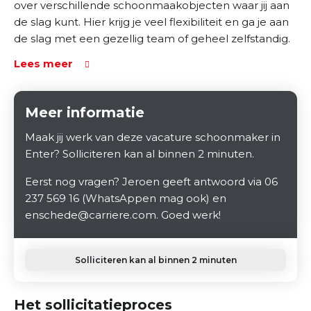
over verschillende schoonmaakobjecten waar jij aan
de slag kunt. Hier krijg je veel flexibiliteit en ga je aan
de slag met een gezellig team of geheel zelfstandig.
Lees meer
Meer informatie
Maak jij werk van deze vacature schoonmaker in
Enter? Solliciteren kan al binnen 2 minuten.
Eerst nog vragen? Jeroen geeft antwoord via 06
237 569 16 (WhatsAppen mag ook) en
enschede@carriere.com. Goed werk!
Solliciteren kan al binnen 2 minuten
Het sollicitatieproces