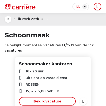
NL
...
Ik zoek werk
Schoonmaak
Je bekijkt momenteel
vacatures 1 t/m 12
van de
132
vacatures
Schoonmaker kantoren
16 - 20 uur
Uitzicht op vaste dienst
RIJSSEN
15,52
-
17,00
per uur
Bekijk vacature