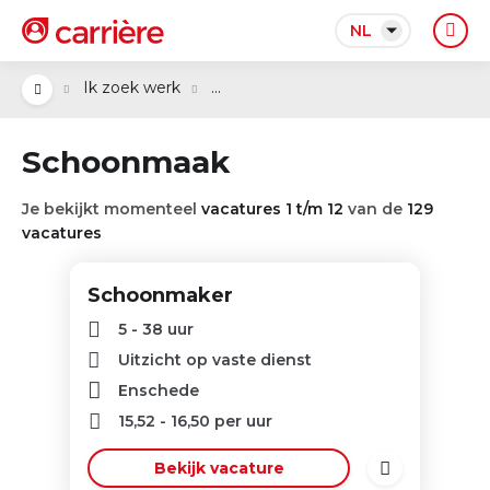
NL
...
Ik zoek werk
Schoonmaak
Je bekijkt momenteel
vacatures 1 t/m 12
van de
129
vacatures
Schoonmaker
5 - 38 uur
Uitzicht op vaste dienst
Enschede
15,52
-
16,50
per uur
Bekijk vacature