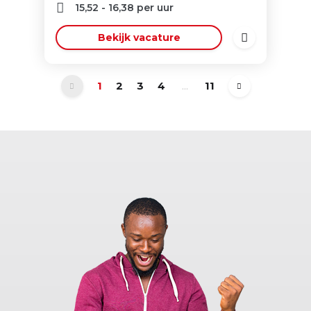
15,52
-
16,38
per uur
Bekijk vacature
1
2
3
4
...
11