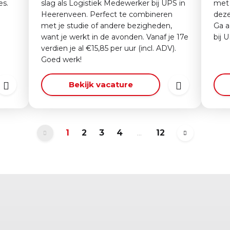
es.
slag als Logistiek Medewerker bij UPS in
met 
Heerenveen. Perfect te combineren
deze
met je studie of andere bezigheden,
Ga a
want je werkt in de avonden. Vanaf je 17e
bij 
verdien je al €15,85 per uur (incl. ADV).
Goed werk!
Bekijk vacature
1
2
3
4
...
12