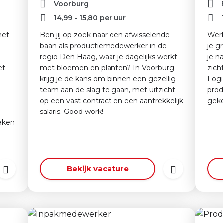
Voorburg
14,99
-
15,80
per uur
het
Ben jij op zoek naar een afwisselende
Werk
n
baan als productiemedewerker in de
je g
regio Den Haag, waar je dagelijks werkt
je n
et
met bloemen en planten? In Voorburg
zich
krijg je de kans om binnen een gezellig
Logic
team aan de slag te gaan, met uitzicht
prod
op een vast contract en een aantrekkelijk
geko
salaris. Good work!
aken
Bekijk vacature