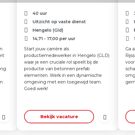
40 uur
Uitzicht op vaste dienst
Hengelo (Gld)
14,71
-
17,00
per uur
in
Start jouw carrière als
Ga a
it
productiemedewerker in Hengelo (GLD)
Rijs
waar je een cruciale rol speelt bij de
voor
ing
productie van betonnen prefab
scha
elementen. Werk in een dynamische
omge
en
omgeving met een toegewijd team.
gemo
Goed werk!
Bekijk vacature