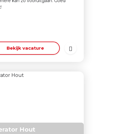
arrière kan zo vooruitgaan. Goed
!
Bekijk vacature
rator Hout