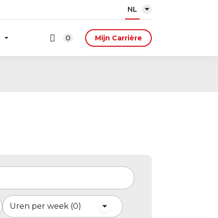
NL
0
Mijn Carrière
Uren per week
0