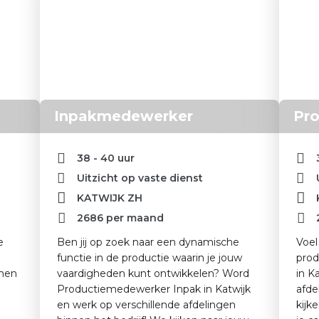
Inpakmedewerker
Pr
38 - 40 uur
Uitzicht op vaste dienst
KATWIJK ZH
2686
per maand
e
Ben jij op zoek naar een dynamische
Voel 
functie in de productie waarin je jouw
prod
emen
vaardigheden kunt ontwikkelen? Word
in K
Productiemedewerker Inpak in Katwijk
afde
en werk op verschillende afdelingen
kijk