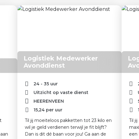
Logistiek Medewerker
Log
Avonddienst
Av
24 - 35 uur
Uitzicht op vaste dienst
HEERENVEEN
15,24
per uur
t
Til jij moeiteloos pakketten tot 23 kilo en
Til 
wil je geld verdienen terwijl je fit blijft?
maxi
 aan
Dan is dit dé baan voor jou! Ga aan de
een 