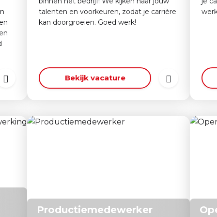
binnen het bedrijf! We kijken naar jouw
je c
en
talenten en voorkeuren, zodat je carrière
werk
een
kan doorgroeien. Goed werk!
 en
d
Bekijk vacature
Productiemedewerker
Ope