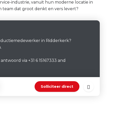
ice-industrie, vanuit hun moderne locatie in
n team dat groot denkt en vers levert?
roductiemedewerker in Ridderkerk?
.
 antwoord via +31 6 15167333 and
Solliciteer direct