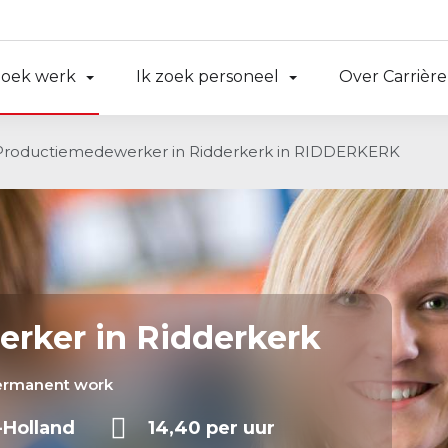
zoek werk
Ik zoek personeel
Over Carrière
Productiemedewerker in Ridderkerk in RIDDERKERK
rker in Ridderkerk
ermanent work
-Holland
14,40 per uur