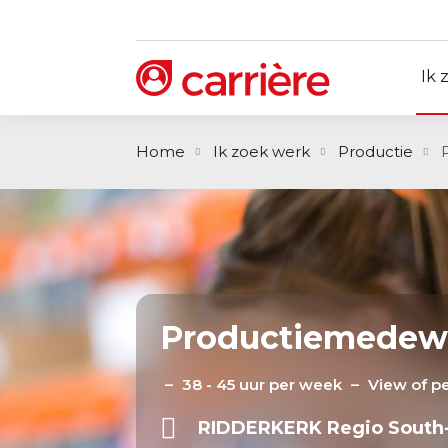
Ik 
Home
Ik zoek werk
Productie
Productiemedewe
38 - 45 uur per week
View of p
RIDDERKERK
Regio
South