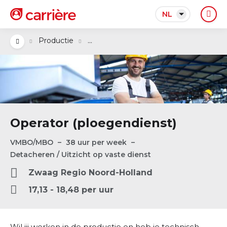
NL
...
Productie
Operator (ploegendienst)
VMBO/MBO
38 uur per week
Detacheren / Uitzicht op vaste dienst
Zwaag
Regio
Noord-Holland
17,13 - 18,48 per uur
Wil jij werken in de productie en heb je technisch