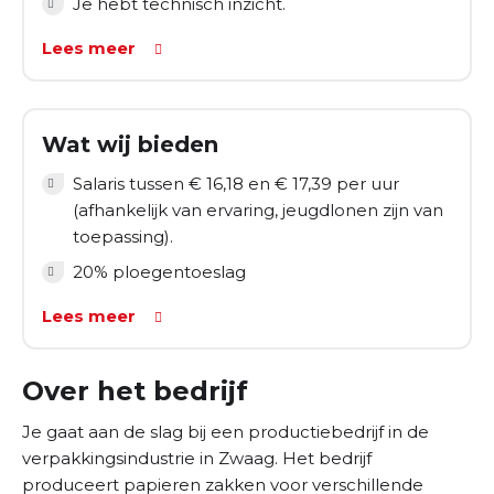
Je hebt technisch inzicht.
Uitvoeren van klein onderhoud aan de machines.
Lees meer
Volgen van de productieplanning en bijhouden
van de voortgang.
Je werkt in een 3-ploegendienst met afwisselende
Wat wij bieden
dagdienst (40 uur pw), avonddienst (37 uur pw) en
Salaris tussen € 16,18 en € 17,39 per uur
nachtdiensten (32 uur pw).
(afhankelijk van ervaring, jeugdlonen zijn van
Het is fulltime werk met een ploegentoeslag van
toepassing).
20%.
20% ploegentoeslag
Lees meer
Over het bedrijf
Je gaat aan de slag bij een productiebedrijf in de
verpakkingsindustrie in Zwaag. Het bedrijf
produceert papieren zakken voor verschillende