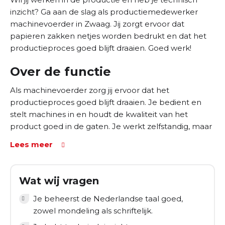
inzicht? Ga aan de slag als productiemedewerker
machinevoerder in Zwaag. Jij zorgt ervoor dat
papieren zakken netjes worden bedrukt en dat het
productieproces goed blijft draaien. Goed werk!
Over de functie
Als machinevoerder zorg jij ervoor dat het
productieproces goed blijft draaien. Je bedient en
stelt machines in en houdt de kwaliteit van het
product goed in de gaten. Je werkt zelfstandig, maar
ook samen met collega’s.
Lees meer
Je werkzaamheden bestaan uit:
Bedienen en instellen van productiemachines.
Wat wij vragen
Bedrukken van papieren zakken volgens de juiste
Je beheerst de Nederlandse taal goed,
specificaties
zowel mondeling als schriftelijk.
Controleren van de kwaliteit van het drukwerk.