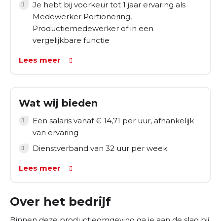
Je hebt bij voorkeur tot 1 jaar ervaring als
bijgerechten
Medewerker Portionering,
Verpakken van producten volgens de juiste
Productiemedewerker of in een
procedures
vergelijkbare functie
Controleren van kwaliteit en houdbaarheid
Lees meer
Schoonhouden van je werkplek
Samenwerken met collega’s om de productie
soepel te laten verlopen Je werkt van maandag
Wat wij bieden
tot en met vrijdag van 07:00 tot 16:00 uur, met
regelmatig weekenddiensten.
Een salaris vanaf € 14,71 per uur, afhankelijk
van ervaring
Dienstverband van 32 uur per week
Lees meer
Over het bedrijf
Binnen deze productieomgeving ga je aan de slag bij