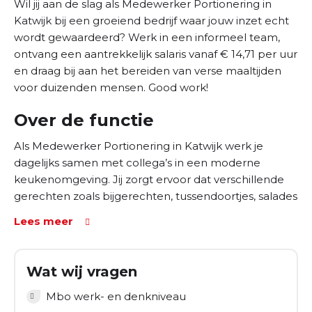
Wil jij aan de slag als Medewerker Portionering in
Katwijk bij een groeiend bedrijf waar jouw inzet echt
wordt gewaardeerd? Werk in een informeel team,
ontvang een aantrekkelijk salaris vanaf € 14,71 per uur
en draag bij aan het bereiden van verse maaltijden
voor duizenden mensen. Good work!
Over de functie
Als Medewerker Portionering in Katwijk werk je
dagelijks samen met collega’s in een moderne
keukenomgeving. Jij zorgt ervoor dat verschillende
gerechten zoals bijgerechten, tussendoortjes, salades
en desserts correct worden gepresenteerd en
Lees meer
verpakt. Je werkt in een gekoelde ruimte en zorgt
ervoor dat alles netjes en volgens de hoge
standaarden wordt uitgevoerd. Je taken bestaan
Wat wij vragen
onder andere uit:
Mbo werk- en denkniveau
Portioneren en presenteren van maaltijden en