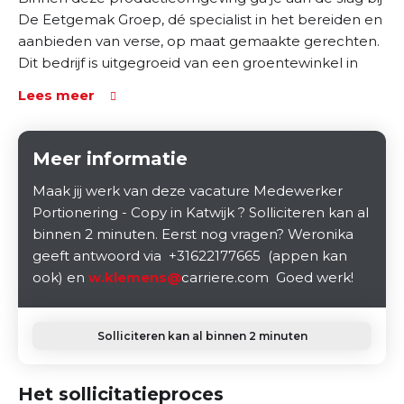
De Eetgemak Groep, dé specialist in het bereiden en
aanbieden van verse, op maat gemaakte gerechten.
Dit bedrijf is uitgegroeid van een groentewinkel in
Wassenaar tot een organisatie die met 500
Lees meer
medewerkers dagelijks 30.000 mensen van een
gezonde maaltijd voorziet. Je werkt in Katwijk, waar
de sfeer informeel is en eigen initiatief wordt
Meer informatie
gewaardeerd. Het team is betrokken en samen
Maak jij werk van deze vacature Medewerker
zorgen jullie dat iedereen – van ziekenhuizen tot
Portionering - Copy in Katwijk ? Solliciteren kan al
kinderdagverblijven en mensen thuis – kan genieten
binnen 2 minuten. Eerst nog vragen? Weronika
van (h)eerlijke, verse gerechten.
geeft antwoord via +31622177665 (appen kan
ook) en
w.klemens@
carriere.com Goed werk!
Solliciteren kan al binnen 2 minuten
Het sollicitatieproces