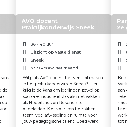
AVO docent
Pa
Praktijkonderwijs Sneek
2e 
36 - 40 uur
Uitzicht op vaste dienst
Sneek
3321
-
5862
per maand
Frans
Wil jij als AVO docent het verschil maken
Ben 
in het praktijkonderwijs in Sneek? Hier
Wisk
e de
krijg je de kans om leerlingen zowel op
aan 
aal,
sociaal-emotioneel vlak als met vakken
reke
n op
als Nederlands en Rekenen te
midd
ving.
begeleiden. Kies voor een betrokken
Frie
team, veel afwisseling én ruimte voor
werk
d
jouw pedagogische talent. Goed werk!
tot 