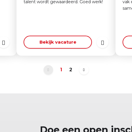
talent wordt gewaardeerd. Goed werk!
vak 
sam
Bekijk vacature
1
2
Doe een open insc