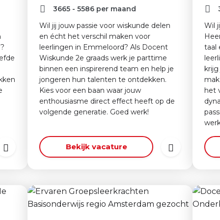
3665
-
5586
per maand
Wil jij jouw passie voor wiskunde delen
Wil 
n
en écht het verschil maken voor
Heer
d?
leerlingen in Emmeloord? Als Docent
taal
efde
Wiskunde 2e graads werk je parttime
leer
binnen een inspirerend team en help je
krij
okken
jongeren hun talenten te ontdekken.
make
e
Kies voor een baan waar jouw
het 
enthousiasme direct effect heeft op de
dyna
volgende generatie. Goed werk!
pass
werk
Bekijk vacature