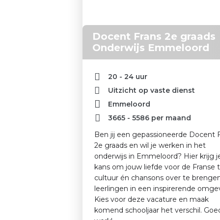
Docent Frans 2e graads
Onderwijs Emmeloord
20 - 24 uur
Uitzicht op vaste dienst
Emmeloord
3665
-
5586
per maand
Ben jij een gepassioneerde Docent 
2e graads en wil je werken in het
onderwijs in Emmeloord? Hier krijg j
kans om jouw liefde voor de Franse t
cultuur én chansons over te brenge
leerlingen in een inspirerende omge
Kies voor deze vacature en maak
komend schooljaar het verschil. Goe