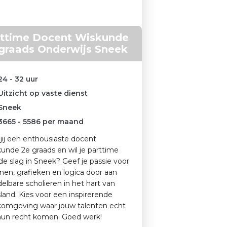
rttime Docent Wiskunde
graads Onderwijs Sneek
24 - 32 uur
Uitzicht op vaste dienst
Sneek
3665
-
5586
per maand
jij een enthousiaste docent
unde 2e graads en wil je parttime
de slag in Sneek? Geef je passie voor
nen, grafieken en logica door aan
elbare scholieren in het hart van
sland. Kies voor een inspirerende
omgeving waar jouw talenten echt
hun recht komen. Goed werk!