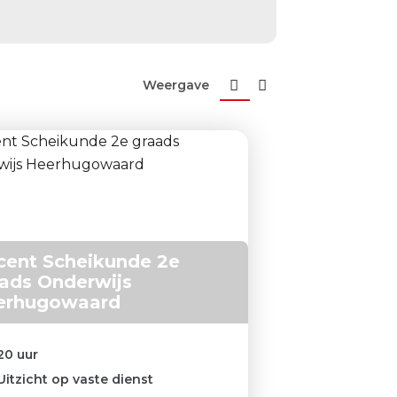
Weergave
ent Scheikunde 2e
ads Onderwijs
erhugowaard
20 uur
Uitzicht op vaste dienst