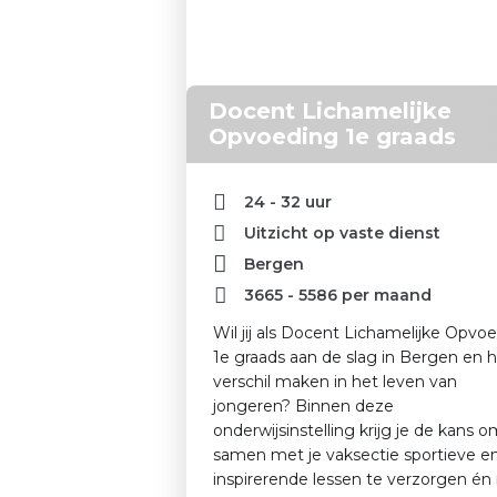
Docent Lichamelijke
Opvoeding 1e graads
24 - 32 uur
Uitzicht op vaste dienst
Bergen
3665
-
5586
per maand
Wil jij als Docent Lichamelijke Opvo
1e graads aan de slag in Bergen en 
verschil maken in het leven van
jongeren? Binnen deze
onderwijsinstelling krijg je de kans 
samen met je vaksectie sportieve e
inspirerende lessen te verzorgen é