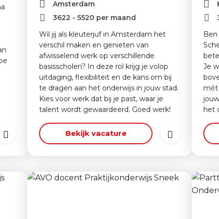
Amsterdam
ma
3622
-
5520
per maand
n
Wil jij als kleuterjuf in Amsterdam het
Ben 
verschil maken en genieten van
Sche
an
afwisselend werk op verschillende
bete
oe
basisscholen? In deze rol krijg je volop
Je w
uitdaging, flexibiliteit en de kans om bij
bove
te dragen aan het onderwijs in jouw stad.
mét 
Kies voor werk dat bij je past, waar je
jouw
talent wordt gewaardeerd. Goed werk!
het 
Bekijk vacature