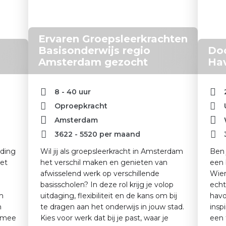
Ervaren Groepsleerkrachten
Basisonderwijs regio
Doc
Amsterdam gezocht
Ha
8 - 40 uur
Oproepkracht
Amsterdam
3622
-
5520
per maand
eding
Wil jij als groepsleerkracht in Amsterdam
Ben 
het
het verschil maken en genieten van
een 
afwisselend werk op verschillende
Wier
basisscholen? In deze rol krijg je volop
echt
om
uitdaging, flexibiliteit en de kans om bij
havo
n
te dragen aan het onderwijs in jouw stad.
insp
n mee
Kies voor werk dat bij je past, waar je
een 