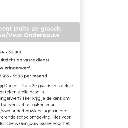
ent Duits 2e graads
vo/Vwo Onderbouw
24 - 32 uur
Uitzicht op vaste dienst
Wieringerwerf
3665
-
5586
per maand
jij Docent Duits 2e graads en zoek je
betekenisvolle baan in
ingerwerf? Hier krijg je de kans om
 het verschil te maken voor
/vwo onderbouwleerlingen in een
irerende schoolomgeving. Kies voor
functie waarin jouw passie voor het