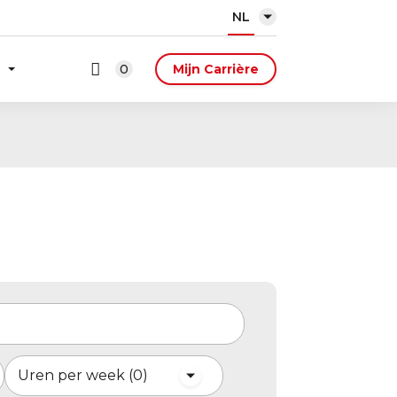
NL
0
Mijn Carrière
Uren per week
0