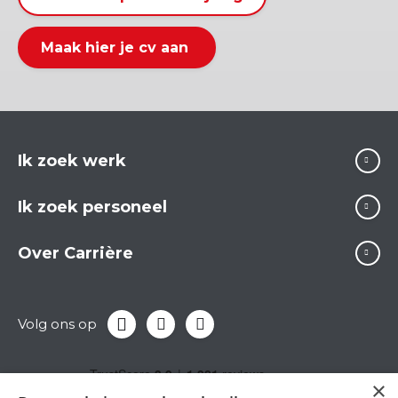
Maak hier je cv aan
Ik zoek werk
Ik zoek personeel
Over Carrière
Volg ons op
×