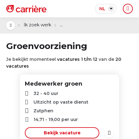
NL
...
Ik zoek werk
Groenvoorziening
Je bekijkt momenteel
vacatures 1 t/m 12
van de
20
vacatures
Medewerker groen
32 - 40 uur
Uitzicht op vaste dienst
Zutphen
14,71
-
19,00
per uur
Bekijk vacature