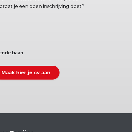
rdat je een open inschrijving doet?
ende baan
Maak hier je cv aan