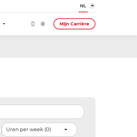
NL
0
Mijn Carrière
Uren per week
0