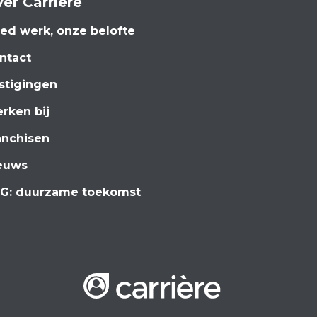
er Carrière
ed werk, onze belofte
ntact
stigingen
rken bij
anchisen
euws
G: duurzame toekomst