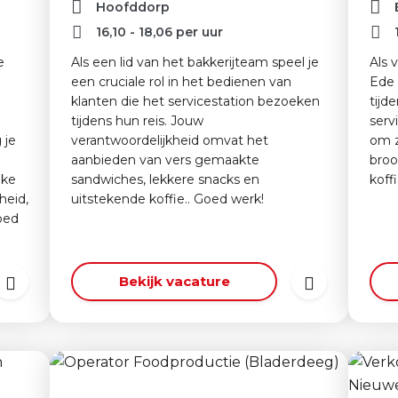
Hoofddorp
16,10
-
18,06
per uur
e
Als een lid van het bakkerijteam speel je
Als 
n
een cruciale rol in het bedienen van
Ede 
klanten die het servicestation bezoeken
tijd
n
tijdens hun reis. Jouw
serv
 je
verantwoordelijkheid omvat het
om z
aanbieden van vers gemaakte
broo
jke
sandwiches, lekkere snacks en
koff
heid,
uitstekende koffie.. Goed werk!
oed
Bekijk vacature