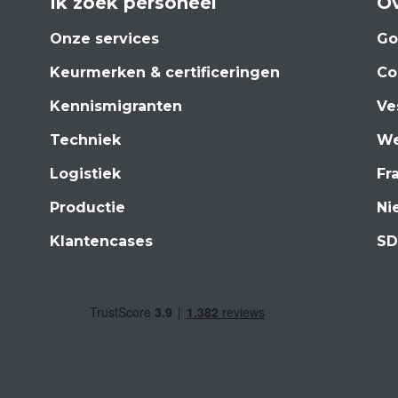
Ik zoek personeel
Ov
Onze services
Go
Keurmerken & certificeringen
Co
Kennismigranten
Ve
Techniek
We
Logistiek
Fr
Productie
Ni
Klantencases
SD