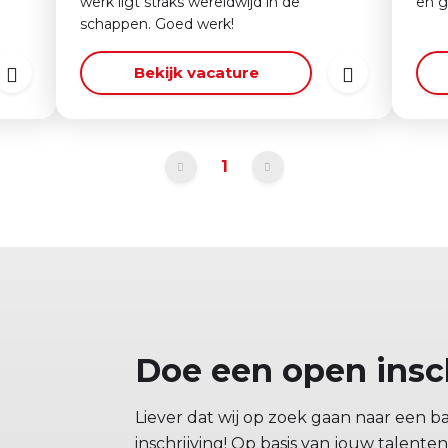
werk ligt straks wereldwijd in de
en g
schappen. Goed werk!
Bekijk vacature
1
Doe een open insc
Liever dat wij op zoek gaan naar een b
inschrijving! Op basis van jouw talent