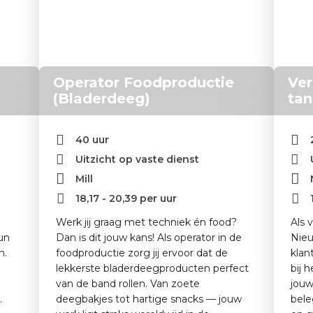
Operator Foodproductie
Ve
(Bladerdeeg)
tan
40 uur
Uitzicht op vaste dienst
Mill
18,17
-
20,39
per uur
Werk jij graag met techniek én food?
Als 
un
Dan is dit jouw kans! Als operator in de
Nieu
n.
foodproductie zorg jij ervoor dat de
klan
lekkerste bladerdeegproducten perfect
bij 
van de band rollen. Van zoete
jouw
.
deegbakjes tot hartige snacks — jouw
bele