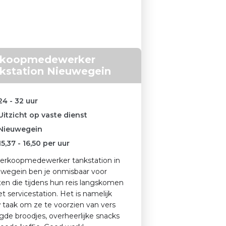
rkoopmedewerker
kstation Nieuwegein
24 - 32 uur
Uitzicht op vaste dienst
Nieuwegein
15,37
-
16,50
per uur
verkoopmedewerker tankstation in
wegein ben je onmisbaar voor
ten die tijdens hun reis langskomen
het servicestation. Het is namelijk
 taak om ze te voorzien van vers
gde broodjes, overheerlijke snacks