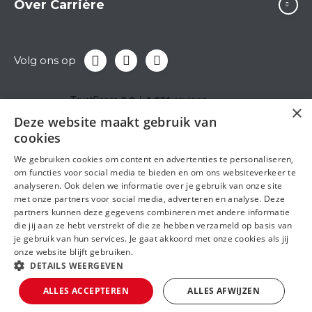
Over Carrière
Volg ons op
×
Deze website maakt gebruik van
cookies
We gebruiken cookies om content en advertenties te personaliseren,
om functies voor social media te bieden en om ons websiteverkeer te
analyseren. Ook delen we informatie over je gebruik van onze site
met onze partners voor social media, adverteren en analyse. Deze
partners kunnen deze gegevens combineren met andere informatie
die jij aan ze hebt verstrekt of die ze hebben verzameld op basis van
je gebruik van hun services. Je gaat akkoord met onze cookies als jij
onze website blijft gebruiken.
DETAILS WEERGEVEN
Algemene voorwaarden
Privacy statement
ALLES ACCEPTEREN
ALLES AFWIJZEN
© 2026 Carrière Uitzendbureau
Zoek & filter
1