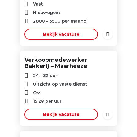
Vast
Nieuwegein
2800
-
3500
per maand
Bekijk vacature
Verkoopmedewerker
Bakkerij – Maarheeze
24 - 32 uur
Uitzicht op vaste dienst
Oss
15,28
per uur
Bekijk vacature