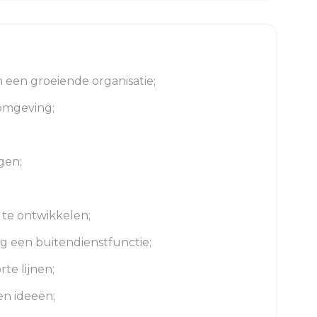
 een groeiende organisatie;
omgeving;
gen;
 te ontwikkelen;
g een buitendienstfunctie;
te lijnen;
 en ideeën;