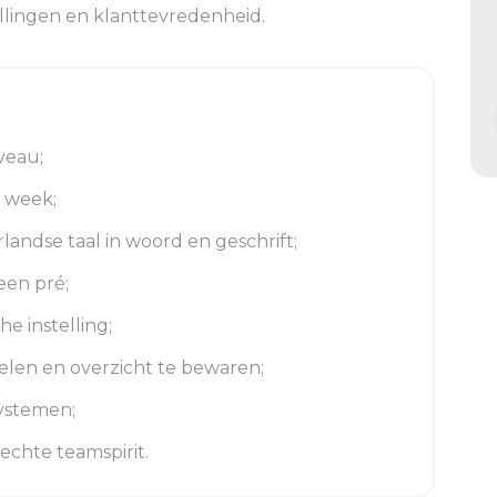
llingen en klanttevredenheid.
veau;
 week;
andse taal in woord en geschrift;
een pré;
e instelling;
len en overzicht te bewaren;
ystemen;
echte teamspirit.