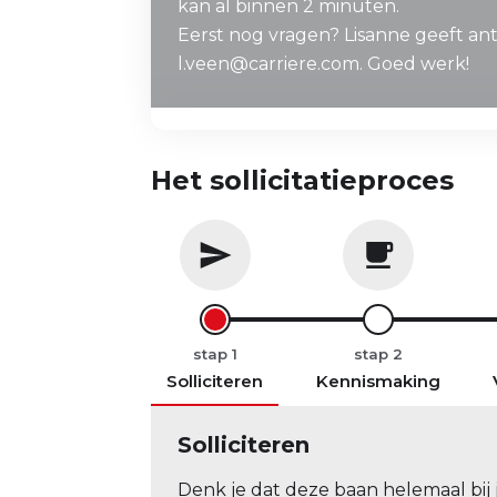
kan al binnen 2 minuten.
Eerst nog vragen? Lisanne geeft a
l.veen@carriere.com. Goed werk!
Het sollicitatieproces
stap
stap
Solliciteren
Kennismaking
Solliciteren
Denk je dat deze baan helemaal bij j