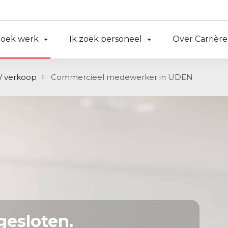
zoek werk
Ik zoek personeel
Over Carrière
/ verkoop
Commercieel medewerker in UDEN
gesloten.