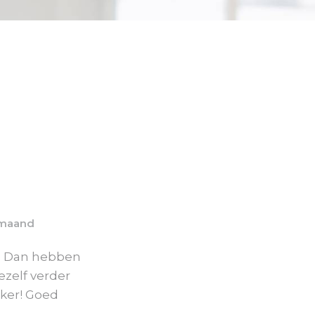
 maand
en? Dan hebben
ezelf verder
rker! Goed