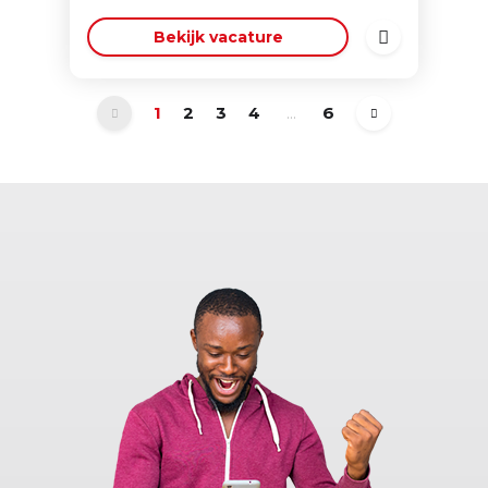
Bekijk vacature
1
2
3
4
...
6