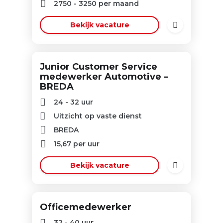
2750
-
3250
per maand
Bekijk vacature
Junior Customer Service
medewerker Automotive –
BREDA
24 - 32 uur
Uitzicht op vaste dienst
BREDA
15,67
per uur
Bekijk vacature
Officemedewerker
32 - 40 uur