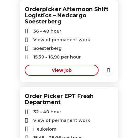
Orderpicker Afternoon Shift
Logistics – Nedcargo
Soesterberg
36 - 40 hour
View of permanent work
Soesterberg
15,39
-
16,90
per hour
View job
Order Picker EPT Fresh
Department
32 - 40 hour
View of permanent work
Heukelom
15,48
-
25,06
per hour