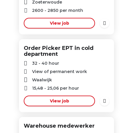
Zoeterwoude
2600
-
2850
per month
View job
Order Picker EPT in cold
department
32 - 40 hour
View of permanent work
Waalwijk
15,48
-
25,06
per hour
View job
Warehouse medewerker