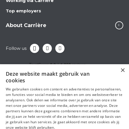
Working via Carrière
Top employers
About Carrière
Follow us
×
Deze website maakt gebruik van
cookies
We gebruiken cookies om content en advertenties te personaliseren,
om functies voor social media te bieden en om ons websiteverkeer te
analyseren. Ook delen we informatie over je gebruik van onze site
met onze partners voor social media, adverteren en analyse. Deze
partners kunnen deze gegevens combineren met andere informatie
die jij aan ze hebt verstrekt of die ze hebben verzameld op basis van
je gebruik van hun services. Je gaat akkoord met onze cookies als jij
onze website blijft gebruiken.