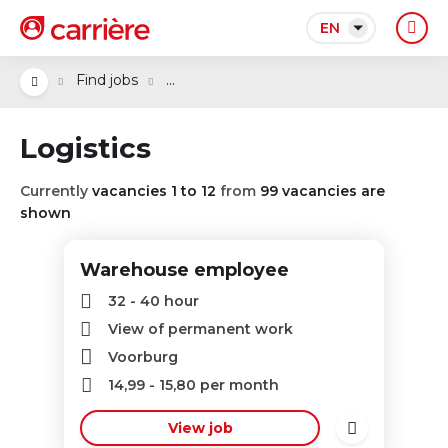
EN
...
Find jobs
Logistics
Currently
vacancies 1 to 12
from
99 vacancies are
shown
Warehouse employee
32 - 40 hour
View of permanent work
Voorburg
14,99
-
15,80
per month
View job