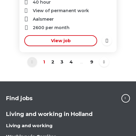
40 hour
View of permanent work
Aalsmeer
2600
per month
View job
1
2
3
4
...
9
Find jobs
Living and working in Holland
Living and working