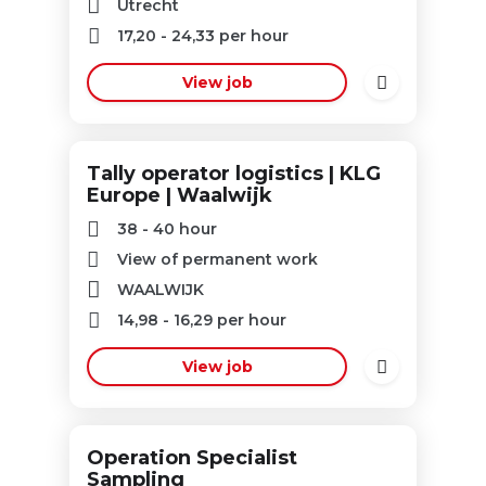
Utrecht
17,20
-
24,33
per hour
View job
Tally operator logistics | KLG
Europe | Waalwijk
38 - 40 hour
View of permanent work
WAALWIJK
14,98
-
16,29
per hour
View job
Operation Specialist
Sampling