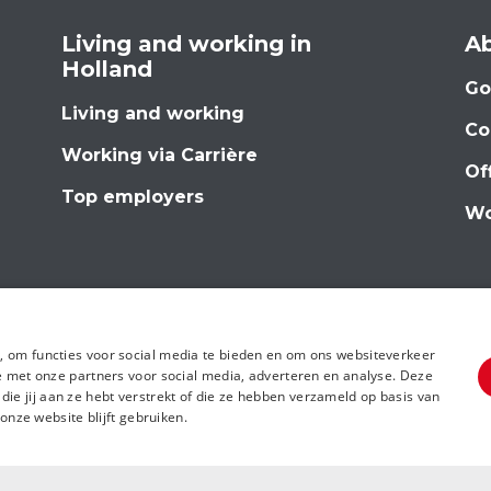
Living and working in
Ab
Holland
Go
Living and working
Co
Working via Carrière
Of
Top employers
Wo
, om functies voor social media te bieden en om ons websiteverkeer
te met onze partners voor social media, adverteren en analyse. Deze
e jij aan ze hebt verstrekt of die ze hebben verzameld op basis van
 onze website blijft gebruiken.