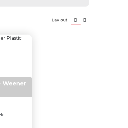
Lay out
 - Weener
rk