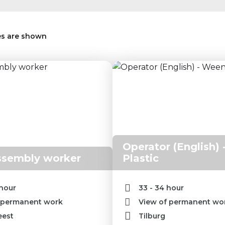
es are shown
Operator (English)
ssembly worker
Plastic
 hour
33 - 34 hour
 permanent work
View of permanent wo
eest
Tilburg