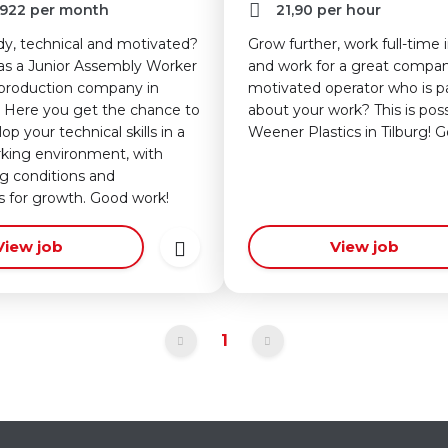
922
per month
21,90
per hour
y, technical and motivated?
Grow further, work full-time i
s a Junior Assembly Worker
and work for a great compan
 production company in
motivated operator who is p
 Here you get the chance to
about your work? This is poss
op your technical skills in a
Weener Plastics in Tilburg! 
rking environment, with
g conditions and
s for growth. Good work!
View job
View job
1