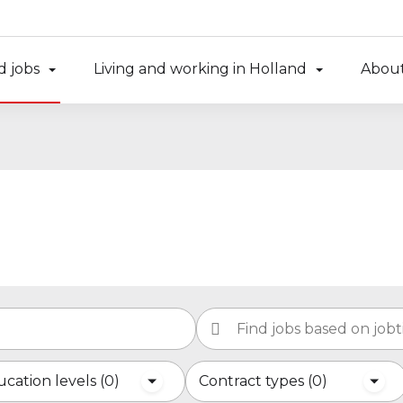
d jobs
Living and working in Holland
About
cation levels
0
Contract types
0