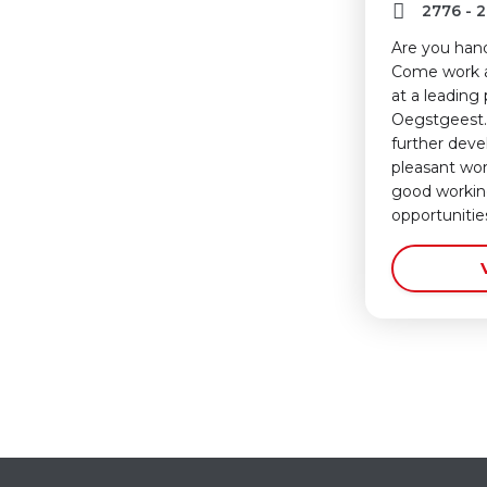
2776
-
2
Are you hand
Come work a
at a leading
Oegstgeest.
further devel
pleasant wo
good workin
opportunitie