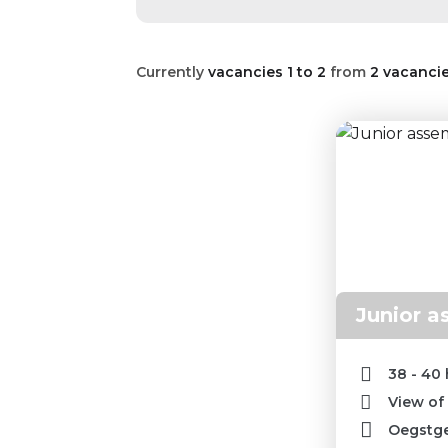
Currently
vacancies 1 to 2
from
2 vacanci
Junior a
38 - 40
View of
Oegstg