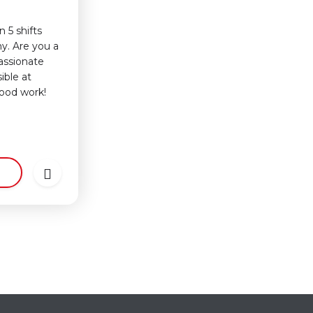
n 5 shifts
y. Are you a
assionate
ible at
Good work!