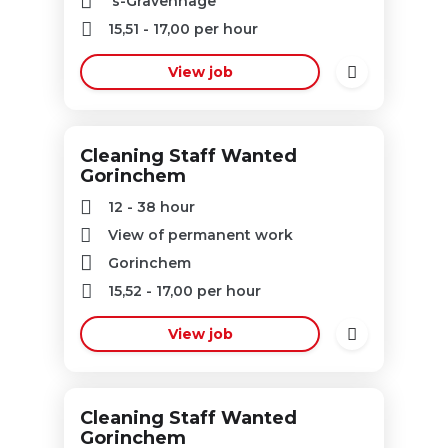
's-Gravenhage
15,51
-
17,00
per hour
View job
Cleaning Staff Wanted
Gorinchem
12 - 38 hour
View of permanent work
Gorinchem
15,52
-
17,00
per hour
View job
Cleaning Staff Wanted
Gorinchem