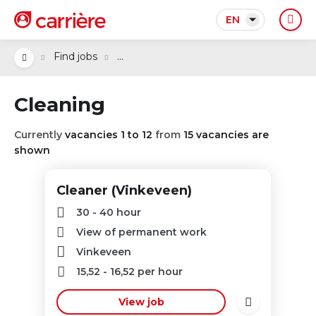
EN
...
Find jobs
Cleaning
Currently
vacancies 1 to 12
from
15 vacancies are
shown
Cleaner (Vinkeveen)
30 - 40 hour
View of permanent work
Vinkeveen
15,52
-
16,52
per hour
View job