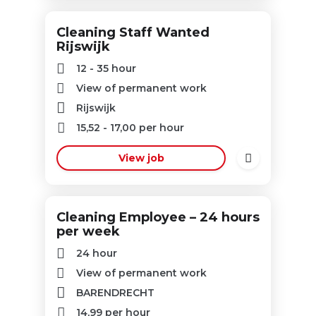
Cleaning Staff Wanted
Rijswijk
12 - 35 hour
View of permanent work
Rijswijk
15,52
-
17,00
per hour
View job
Cleaning Employee – 24 hours
per week
24 hour
View of permanent work
BARENDRECHT
14,99
per hour