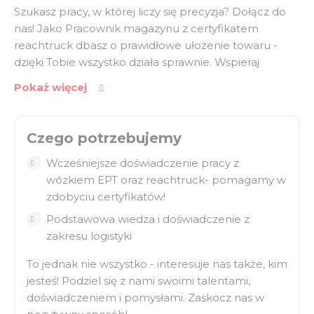
Szukasz pracy, w której liczy się precyzja? Dołącz do
nas! Jako Pracownik magazynu z certyfikatem
reachtruck dbasz o prawidłowe ułożenie towaru -
dzięki Tobie wszystko działa sprawnie. Wspieraj
przepływ towarów i wpływaj na zadowolenie
Pokaż więcej
klientów. Jeśli jesteś dokładny, zaangażowany i radzisz
sobie w szybkim tempie - ta rola jest dla Ciebie!
Czego potrzebujemy
Praca na różnych poziomach magazynu, przy
użyciu wózka Reachtruck
Wcześniejsze doświadczenie pracy z
Obsługa reachtrucka i wózka EPT – bezpiecznie i
wózkiem EPT oraz reachtruck- pomagamy w
sprawnie
zdobyciu certyfikatów!
Odkładanie towarów na właściwe miejsca, dbając
Podstawowa wiedza i doświadczenie z
o porządek i dokładność
zakresu logistyki
Godziny pracy:
To jednak nie wszystko - interesuje nas także, kim
jesteś! Podziel się z nami swoimi talentami,
System dwuzmianowym od poniedziałku do piątku.
doświadczeniem i pomysłami. Zaskocz nas w