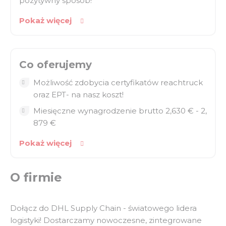
pozytywny sposób!
Grafik może obejmować również soboty, w zależności
od działu
Pokaż więcej
Zmiana poranna: 6:00 – 15:00
Zmiana popołudniowa: 15:00 – 00:00
Co oferujemy
Możliwość zdobycia certyfikatów reachtruck
oraz EPT- na nasz koszt!
Miesięczne wynagrodzenie brutto 2,630 € - 2,
879 €
Pokaż więcej
O firmie
Dołącz do DHL Supply Chain - światowego lidera
logistyki! Dostarczamy nowoczesne, zintegrowane