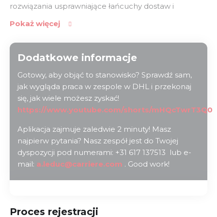
rozwiązania usprawniające łańcuchy dostaw i
podnoszące jakość usług dla klientów na całym
Pokaż więcej
świecie. W naszym zespole cenimy innowacyjność,
współpracę i rozwój - Twoja praca naprawdę ma
znaczenie. Oferujemy stabilną, dynamiczną karierę
Dodatkowe informacje
oraz komfortowe warunki pracy: firmową kantynę z
Gotowy, aby objąć to stanowisko? Sprawdź sam,
pysznym jedzeniem i regularne eventy integracyjne,
jak wygląda praca w zespole w DHL i przekonaj
które budują świetną atmosferę. Jeśli szukasz miejsca,
się, jak wiele możesz zyskać!
gdzie możesz się rozwijać i czuć się częścią czegoś
https://www.youtube.com/shorts/mHQcTwrT3Q0
ważnego - DHL Supply Chain to idealny wybór!
Aplikacja zajmuje zaledwie 2 minuty! Masz
najpierw pytania? Nasz zespół jest do Twojej
dyspozycji pod numerami: +31 617 137513 lub e-
mail:
a.leduc@carriere.com
. Good work!
Proces rejestracji