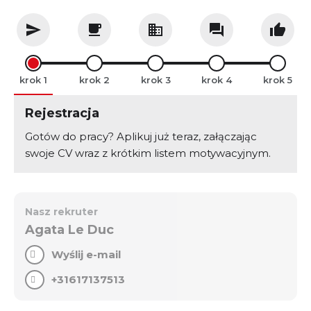
krok
krok
krok
krok
krok
Rejestracja
Gotów do pracy? Aplikuj już teraz, załączając
swoje CV wraz z krótkim listem motywacyjnym.
Nasz rekruter
Agata Le Duc
Wyślij e-mail
+31617137513