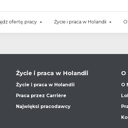
jdź ofertę pracy
Życie i praca w Holandii
O
Życie i praca w Holandii
O
Życie i praca w Holandii
O 
Praca przez Carrière
Lo
Najwięksi pracodawcy
Pr
Ko