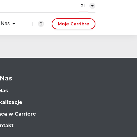
PL
 Nas
0
Moje Carrière
 Nas
Nas
kalizacje
aca w Carriere
ntakt